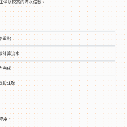
往伴隨較高的流水倍數。
略重點
戲計算流水
內完成
低投注額
程序。