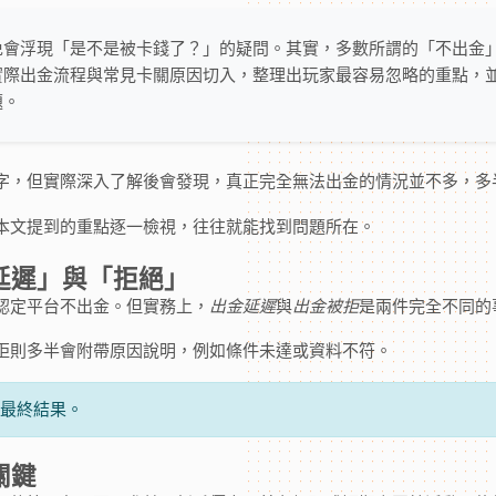
免會浮現「是不是被卡錢了？」的疑問。其實，多數所謂的「不出金
實際出金流程與常見卡關原因切入，整理出玩家最容易忽略的重點，
題。
字，但實際深入了解後會發現，真正完全無法出金的情況並不多，多
本文提到的重點逐一檢視，往往就能找到問題所在。
延遲」與「拒絕」
認定平台不出金。但實務上，
出金延遲
與
出金被拒
是兩件完全不同的
拒則多半會附帶原因說明，例如條件未達或資料不符。
非最終結果。
關鍵