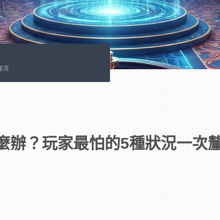
釐清
麼辦？玩家最怕的5種狀況一次