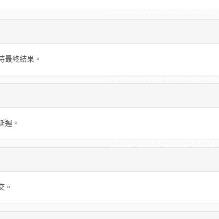
待最終結果。
延遲。
交。