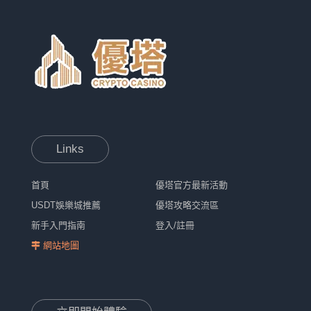
Links
首頁
優塔官方最新活動
USDT娛樂城推薦
優塔攻略交流區
新手入門指南
登入/註冊
網站地圖