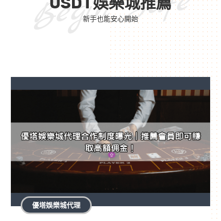
Begin Safe
USDT娛樂城推薦
新手也能安心開始
優塔娛樂城代理