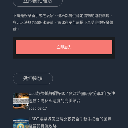
立即開始體驗
不論是娛樂新手或老玩家，優塔都提供穩定流暢的遊戲環境、
多元玩法與高額返水設計，讓你在安全前提下享受完整娛樂體
驗。
立即加入
延伸閱讀
Usdt娛樂城評價好嗎？資深幣圈玩家分享3年投注
經驗：隱私與速度的完美結合
2026-03-17
USDT娛樂城怎麼玩比較安全？新手必看的風險
控管與實戰攻略